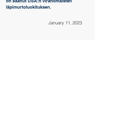
on saanut USA:n viranomaisten
läpimurtoluokituksen.
January 11, 2023